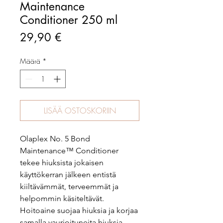
Maintenance
Conditioner 250 ml
Hinta
29,90 €
Määrä
*
LISÄÄ OSTOSKORIIN
Olaplex No. 5 Bond
Maintenance™ Conditioner
tekee hiuksista jokaisen
käyttökerran jälkeen entistä
kiiltävämmät, terveemmät ja
helpommin käsiteltävät.
Hoitoaine suojaa hiuksia ja korjaa
samalla vaurioituneita hiuksia