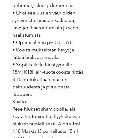
pehmeät, sileät ja kimmoisat
• Ehkäisee uusien vaurioiden
syntymistä, hiusten katkeilua,
latvojen haaroittumista ja värin
haalistumista
• Optimaalinen pH 5.0 – 6.0
• Koostumukseltaan kevyt ja
jättää hiukset ilmaviksi
• Sopii kaikille hiustyypeille
15ml K18Hair -tuotekoosta riittää
8-15 hoitokertaan hiusten
paksuudesta ja pituudesta
riippuen.
Käyttö:
Pese hiukset shampoolla, älä
käytä hoitoainetta. Pyyhekuivaa
hiukset huolellisesti. Aloita 1ml
K18 Maskia (3 painallusta 15ml