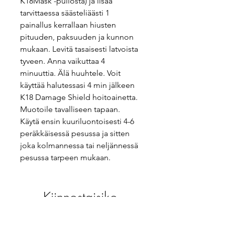
K18Mask -pullosta) ja lisää
tarvittaessa säästeliäästi 1
painallus kerrallaan hiusten
pituuden, paksuuden ja kunnon
mukaan. Levitä tasaisesti latvoista
tyveen. Anna vaikuttaa 4
minuuttia. Älä huuhtele. Voit
käyttää halutessasi 4 min jälkeen
K18 Damage Shield hoitoainetta.
Muotoile tavalliseen tapaan.
Käytä ensin kuuriluontoisesti 4-6
peräkkäisessä pesussa ja sitten
joka kolmannessa tai neljännessä
pesussa tarpeen mukaan.
Kiinnostaisiko
nämä?