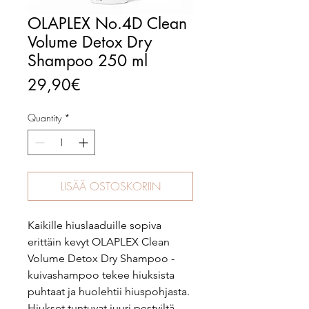
OLAPLEX No.4D Clean
Volume Detox Dry
Shampoo 250 ml
Price
29,90€
Quantity
*
LISÄÄ OSTOSKORIIN
Kaikille hiuslaaduille sopiva
erittäin kevyt OLAPLEX Clean
Volume Detox Dry Shampoo -
kuivashampoo tekee hiuksista
puhtaat ja huolehtii hiuspohjasta.
Hiukset tuntuvat juuri pestyiltä