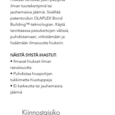
ilman tuotekertymiä tai
jauhemaisia jäämiä. Sisältää
patentoidun OLAPLEX Bond
Building™-teknologian. Käytä
tarvittaessa pesukertojen välissä,
puhdistamaan, virkistämään ja
lisäämään ilmavuutta hiuksiin.
NÄISTÄ SYISTÄ IHASTUT:
• Ilmavat hiukset ilman
rasvaisuutta
• Puhdistaa hiuspohjan
tukkimatta hiustuppeja
• Ei karkeutta tai jauhemaisia
jäämiä
Kiinnostaisiko