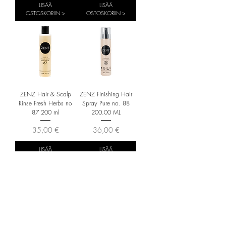
LISÄÄ
LISÄÄ
OSTOSKORIIN >
OSTOSKORIIN >
ZENZ Hair & Scalp
ZENZ Finishing Hair
Rinse Fresh Herbs no
Spray Pure no. 88
87 200 ml
200.00 ML
Hinta
Hinta
35,00 €
36,00 €
LISÄÄ
LISÄÄ
OSTOSKORIIN >
OSTOSKORIIN >