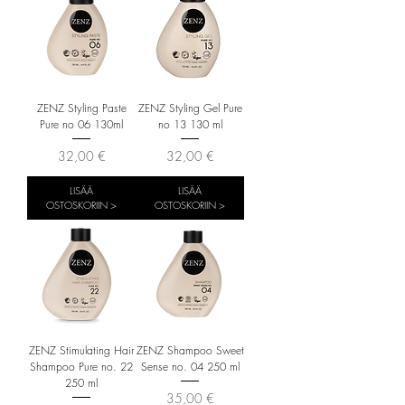
ZENZ Styling Paste
ZENZ Styling Gel Pure
Pure no 06 130ml
no 13 130 ml
Hinta
Hinta
32,00 €
32,00 €
LISÄÄ
LISÄÄ
OSTOSKORIIN >
OSTOSKORIIN >
ZENZ Stimulating Hair
ZENZ Shampoo Sweet
Shampoo Pure no. 22
Sense no. 04 250 ml
250 ml
Hinta
35,00 €