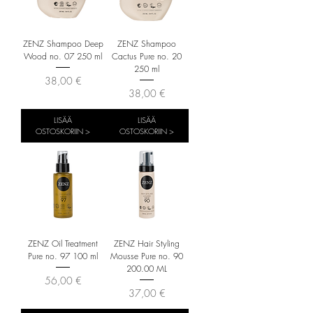
ZENZ Shampoo Deep
ZENZ Shampoo
Wood no. 07 250 ml
Cactus Pure no. 20
250 ml
Hinta
38,00 €
Hinta
38,00 €
LISÄÄ
LISÄÄ
OSTOSKORIIN >
OSTOSKORIIN >
ZENZ Oil Treatment
ZENZ Hair Styling
Pure no. 97 100 ml
Mousse Pure no. 90
200.00 ML
Hinta
56,00 €
Hinta
37,00 €