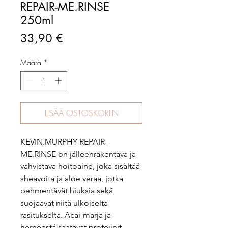
REPAIR-ME.RINSE
250ml
Hinta
33,90 €
Määrä
*
LISÄÄ OSTOSKORIIN
KEVIN.MURPHY REPAIR-
ME.RINSE on jälleenrakentava ja
vahvistava hoitoaine, joka sisältää
sheavoita ja aloe veraa, jotka
pehmentävät hiuksia sekä
suojaavat niitä ulkoiselta
rasitukselta. Acai-marja ja
herneestä saatavat proteiinit