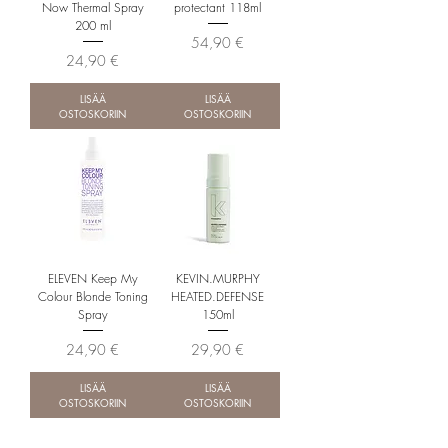
Now Thermal Spray
protectant 118ml
200 ml
Hinta
54,90 €
Hinta
24,90 €
LISÄÄ
LISÄÄ
OSTOSKORIIN
OSTOSKORIIN
ELEVEN Keep My
KEVIN.MURPHY
Colour Blonde Toning
HEATED.DEFENSE
Spray
150ml
Hinta
Hinta
24,90 €
29,90 €
LISÄÄ
LISÄÄ
OSTOSKORIIN
OSTOSKORIIN