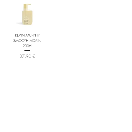
KEVIN.MURPHY
SMOOTH.AGAIN
200ml
Hinta
37,90 €
LISÄÄ
OSTOSKORIIN
Sorinkatu 4
33100 Tampere
Puh.050 355 5717