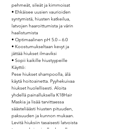
pehmeät, sileät ja kimmoisat
• Ehkäisee uusien vaurioiden
syntymistä, hiusten katkeilua,
latvojen haaroittumista ja värin
haalistumista
• Optimaalinen pH 5.0 – 6.0
• Koostumukseltaan kevyt ja
jättää hiukset ilmaviksi
• Sopii kaikille hiustyypeille
Käyttö:
Pese hiukset shampoolla, älä
käytä hoitoainetta. Pyyhekuivaa
hiukset huolellisesti. Aloita
yhdellä painalluksella K18Hair
Maskia ja lisää tarvittaessa
säästeliäästi hiusten pituuden,
paksuuden ja kunnon mukaan.
Levitä hiuksiin tasaisesti latvoista