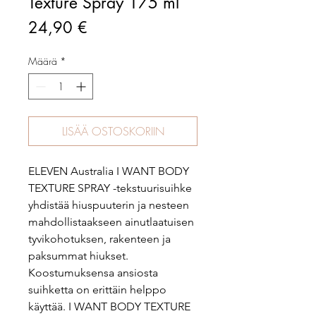
Texture Spray 175 ml
Hinta
24,90 €
Määrä
*
LISÄÄ OSTOSKORIIN
ELEVEN Australia I WANT BODY
TEXTURE SPRAY -tekstuurisuihke
yhdistää hiuspuuterin ja nesteen
mahdollistaakseen ainutlaatuisen
tyvikohotuksen, rakenteen ja
paksummat hiukset.
Koostumuksensa ansiosta
suihketta on erittäin helppo
käyttää. I WANT BODY TEXTURE