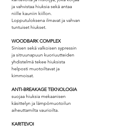
ja vahvistaa hiuksia sekä antaa
niille kauniin kiillon.
Lopputuloksena ilmavat ja vahvan
tuntuiset hiukset.
WOODBARK COMPLEX
Sinisen sekä valkoisen sypressin
ja sitruunapuun kuoriuutteiden
yhdistelmä tekee hiuksista
helposti muotoiltavat ja
kimmoisat.
ANTI-BREAKAGE TEKNOLOGIA
suojaa hiuksia mekaanisen
käsittelyn ja lämpömuotoilun
aiheuttamilta vaurioilta.
KARITEVOI