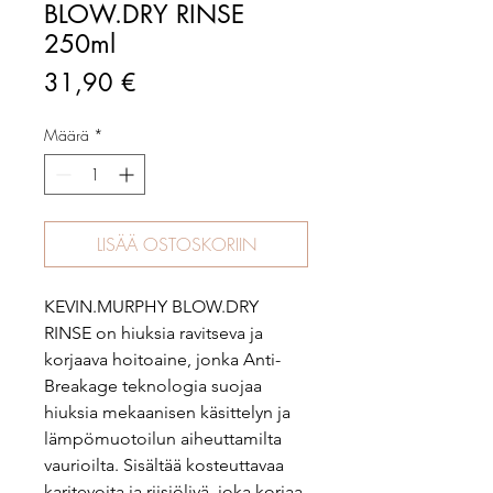
BLOW.DRY RINSE
250ml
Hinta
31,90 €
Määrä
*
LISÄÄ OSTOSKORIIN
KEVIN.MURPHY BLOW.DRY
RINSE on hiuksia ravitseva ja
korjaava hoitoaine, jonka Anti-
Breakage teknologia suojaa
hiuksia mekaanisen käsittelyn ja
lämpömuotoilun aiheuttamilta
vaurioilta. Sisältää kosteuttavaa
karitevoita ja riisiöljyä, joka korjaa