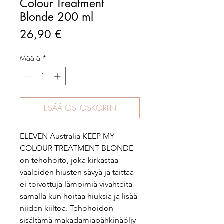
Colour Treatment
Blonde 200 ml
Hinta
26,90 €
Määrä
*
LISÄÄ OSTOSKORIIN
ELEVEN Australia KEEP MY
COLOUR TREATMENT BLONDE
on tehohoito, joka kirkastaa
vaaleiden hiusten sävyä ja taittaa
ei-toivottuja lämpimiä vivahteita
samalla kun hoitaa hiuksia ja lisää
niiden kiiltoa. Tehohoidon
sisältämä makadamiapähkinäöljy