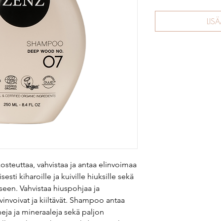
LIS
euttaa, vahvistaa ja antaa elinvoimaa
isesti kiharoille ja kuiville hiuksille sekä
een. Vahvistaa hiuspohjaa ja
vinvoivat ja kiiltävät. Shampoo antaa
ineja ja mineraaleja sekä paljon