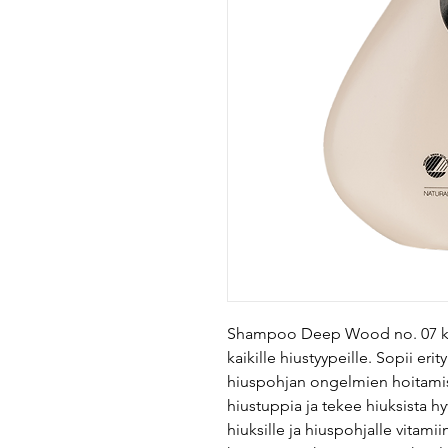
Shampoo Deep Wood no. 07 kost
kaikille hiustyypeille. Sopii erity
hiuspohjan ongelmien hoitamis
hiustuppia ja tekee hiuksista hy
hiuksille ja hiuspohjalle vitami