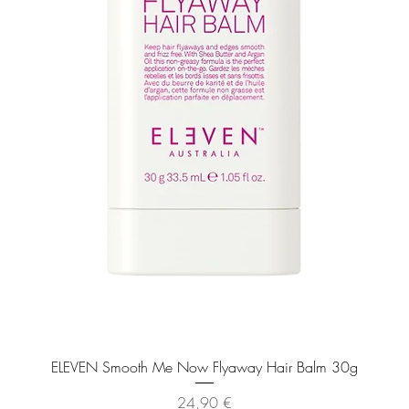
Pikakatselu
ELEVEN Smooth Me Now Flyaway Hair Balm 30g
Hinta
24,90 €