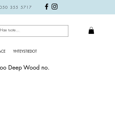
 050 355 5717
ACE
YHTEYSTIEDOT
oo Deep Wood no.
a