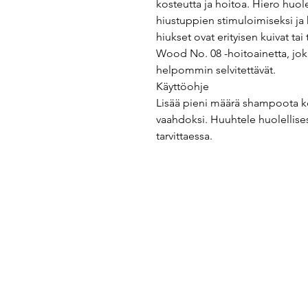
kosteutta ja hoitoa. Hiero huol
hiustuppien stimuloimiseksi ja 
hiukset ovat erityisen kuivat t
Wood No. 08 -hoitoainetta, jok
helpommin selvitettävät.
Käyttöohje
Lisää pieni määrä shampoota kos
vaahdoksi. Huuhtele huolellises
tarvittaessa.