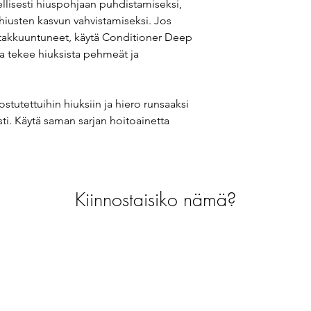
ellisesti hiuspohjaan puhdistamiseksi,
hiusten kasvun vahvistamiseksi. Jos
ai takkuuntuneet, käytä Conditioner Deep
a tekee hiuksista pehmeät ja
tutettuihin hiuksiin ja hiero runsaaksi
ti. Käytä saman sarjan hoitoainetta
Kiinnostaisiko nämä?