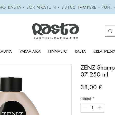
MO RASTA - SORINKATU 4 - 33100 TAMPERE - PUH.
KAUPPA
VARAA AIKA
HINNASTO
RASTA
CREATIVE.SP
ZENZ Shamp
07 250 ml
Hint
38,00 €
Määrä
*