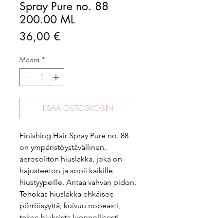
Spray Pure no. 88
200.00 ML
Hinta
36,00 €
Määrä
*
LISÄÄ OSTOSKORIIN
Finishing Hair Spray Pure no. 88
on ympäristöystävällinen,
aerosoliton hiuslakka, joka on
hajusteeton ja sopii kaikille
hiustyypeille. Antaa vahvan pidon.
Tehokas hiuslakka ehkäisee
pörröisyyttä, kuivuu nopeasti,
tekee hiuksista luonnollisesti