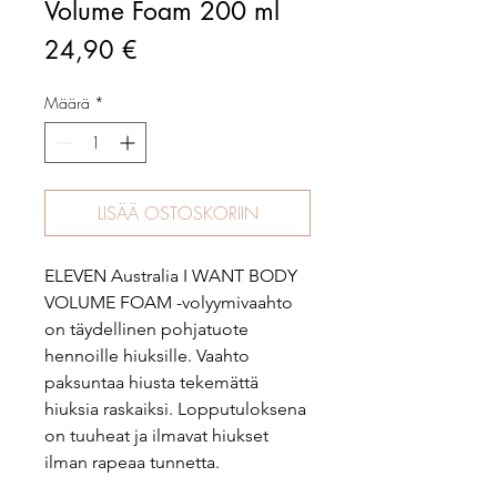
Volume Foam 200 ml
Hinta
24,90 €
Määrä
*
LISÄÄ OSTOSKORIIN
ELEVEN Australia I WANT BODY
VOLUME FOAM -volyymivaahto
on täydellinen pohjatuote
hennoille hiuksille. Vaahto
paksuntaa hiusta tekemättä
hiuksia raskaiksi. Lopputuloksena
on tuuheat ja ilmavat hiukset
ilman rapeaa tunnetta.