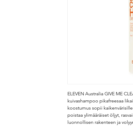
ELEVEN Australia GIVE ME C
kuivashampoo pikafreesaa likais
koostumus sopii kaikenvärisille 
poistaa ylimääräiset öljyt, ras
luonnollisen rakenteen ja volyy