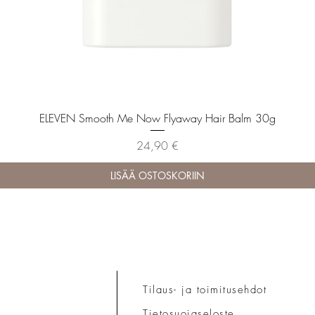
Pikakatselu
ELEVEN Smooth Me Now Flyaway Hair Balm 30g
Hinta
24,90 €
LISÄÄ OSTOSKORIIN
Tilaus- ja toimitusehdot
Tietosuojaseloste