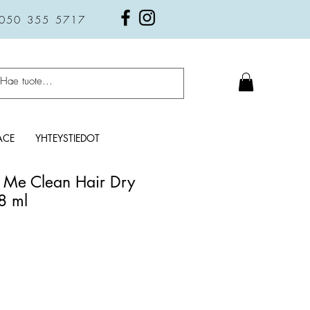
 050 355 5717
ACE
YHTEYSTIEDOT
 Me Clean Hair Dry
8 ml
a