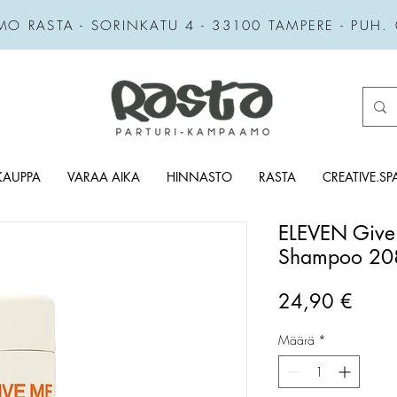
MO RASTA - SORINKATU 4 - 33100 TAMPERE - PUH.
KAUPPA
VARAA AIKA
HINNASTO
RASTA
CREATIVE.SP
ELEVEN Give
Shampoo 20
Hint
24,90 €
Määrä
*