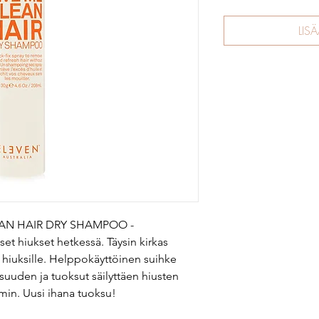
LIS
LEAN HAIR DRY SHAMPOO -
et hiukset hetkessä. Täysin kirkas
hiuksille. Helppokäyttöinen suihke
vaisuuden ja tuoksut säilyttäen hiusten
min. Uusi ihana tuoksu!