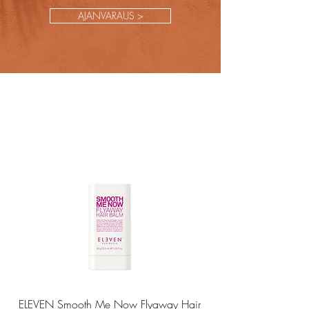
AJANVARAUS >
ELEVEN Smooth Me Now Flyaway Hair
ELEVEN Smooth Me