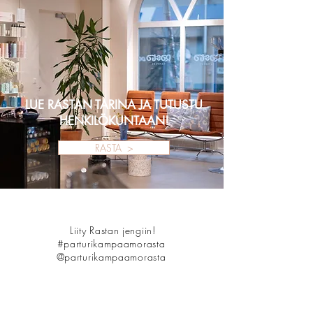
LUE RASTAN TARINA JA TUTUSTU
HENKILÖKUNTAAN!
RASTA >
Liity Rastan jengiin!
#parturikampaamorasta
@parturikampaamorasta