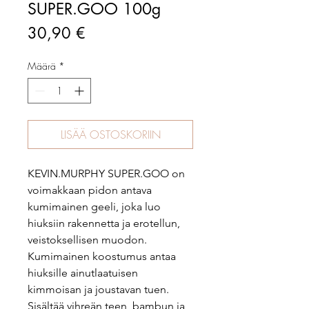
SUPER.GOO 100g
Hinta
30,90 €
Määrä
*
LISÄÄ OSTOSKORIIN
KEVIN.MURPHY SUPER.GOO on
voimakkaan pidon antava
kumimainen geeli, joka luo
hiuksiin rakennetta ja erotellun,
veistoksellisen muodon.
Kumimainen koostumus antaa
hiuksille ainutlaatuisen
kimmoisan ja joustavan tuen.
Sisältää vihreän teen, bambun ja