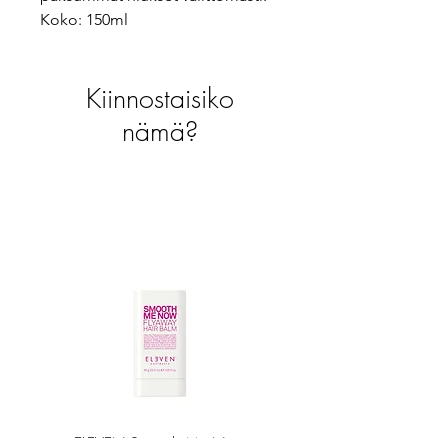
Koko: 150ml
Kiinnostaisiko
nämä?
ELEVEN Smooth Me Now
ELEVEN Smooth Me Now 