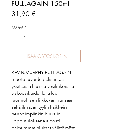
FULL.AGAIN 150ml
Hinta
31,90 €
Määrä
*
LISÄÄ OSTOSKORIIN
KEVIN.MURPHY FULL.AGAIN -
muotoiluvoide paksuntaa
yksittäisiä hiuksia vesiliukoisilla
viskoosikuiduilla ja luo
luonnollisen liikkuvan, runsaan
sekä ilmavan tyylin kaikkein
hennoimpiinkin hiuksiin.
Lopputuloksena aidosti
paksummat hiukset välittömästi.