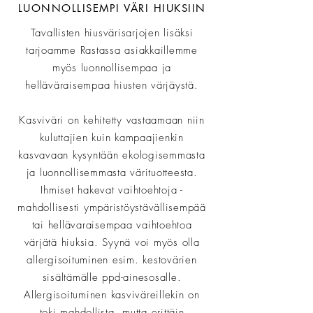
LUONNOLLISEMPI VÄRI HIUKSIIN
Tavallisten hiusvärisarjojen lisäksi
tarjoamme Rastassa asiakkaillemme
myös luonnollisempaa ja
helläväraisempaa hiusten värjäystä.
Kasviväri on kehitetty vastaamaan niin
kuluttajien kuin kampaajienkin
kasvavaan kysyntään ekologisemmasta
ja luonnollisemmasta värituotteesta.
Ihmiset hakevat vaihtoehtoja -
mahdollisesti ympäristöystävällisempää
tai hellävaraisempaa vaihtoehtoa
värjätä hiuksia. Syynä voi myös olla
allergisoituminen esim. kestovärien
sisältämälle ppd-ainesosalle.
Allergisoituminen kasviväreillekin on
toki mahdollista, mutta erittäin