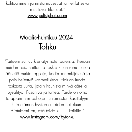
kohtaaminen ja niistä nousevat tunnetilat sekä
muuttuvat tilanteet."
www.pultsiphoto.com
Maalis-huhtikuu 2024
Tohku
"Taiteeni syntyy kierrätysmateriaaleista. Kerään
muiden pois heittämiä roskia kuten remonteista
jääneitä purkin loppuja, kodin kartonkijätettä ja
pois heitettyä kosmetiikkaa. Haluan luoda
roskasta uutta, jotain kaunista minkä äärellä
pysähtyä. Pysähtyä ja tuntea. Taide on oma
terapiani niin pahojen tuntemusten käsittelyyn
kuin elämän hyvien asioiden ilotteluun.
Ajatukseni on, että taide kuuluu kaikille."
www.instagram.com/bytohku