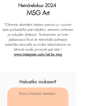
Heinä
-elokuu 2024
MSG Art
"Olemme abstraktin taiteen parissa jo vuosien
ajan puuhastellut parivaljakko; aiemmin erikseen
ja nykyään yhdessä. Teoksemme on luotu
pääasiassa fluid art -tekniikalla puhtaasti
estetiikka etusijalla ja niiden tarkoituksena on
lähinnä tuoda piristystä päivään."
www.instagram.com/art.by.msg
Haluatko mukaan?