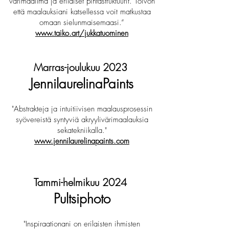
värimaailma ja erilaiset pintastruktuurit. Toivon
että maalauksiani katsellessa voit matkustaa
omaan sielunmaisemaasi.”
www.taiko.art/jukkatuominen
Marras-joulukuu 2023
Jennilau
re
linaPaints
"Abstrakteja ja intuitiivisen maalausprosessin
syövereistä syntyviä akryylivärimaalauksia
sekatekniikalla."
www.jennilaurelinapaints.com
Tammi-helmikuu 2024
Pultsiphoto
"Inspiraationani on erilaisten ihmisten