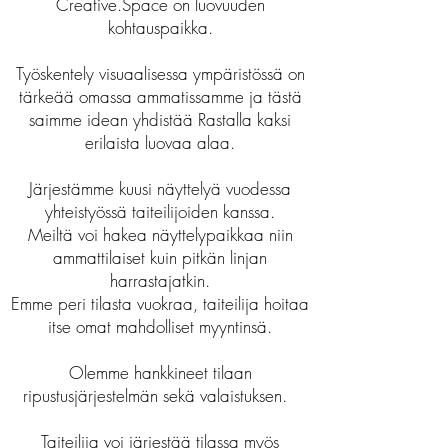
Creative.Space on luovuuden
kohtauspaikka.
Työskentely visuaalisessa ympäristössä on
tärkeää omassa ammatissamme ja tästä
saimme idean yhdistää Rastalla kaksi
erilaista luovaa alaa.
Järjestämme kuusi näyttelyä vuodessa
yhteistyössä taiteilijoiden kanssa.
Meiltä voi hakea näyttelypaikkaa niin
ammattilaiset kuin pitkän linjan
harrastajatkin.
Emme peri tilasta vuokraa, taiteilija hoitaa
itse omat mahdolliset myyntinsä.
Olemme hankkineet tilaan
ripustusjärjestelmän sekä valaistuksen.
Taiteilija voi järjestää tilassa myös