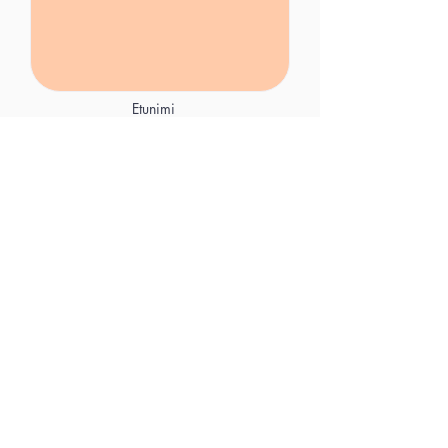
Etunimi
Sukunimi
Sähköposti
Puhelinnumero