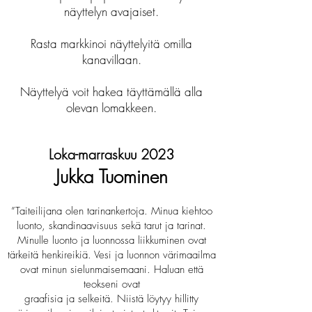
näyttelyn avajaiset.
Rasta markkinoi näyttelyitä omilla
kanavillaan.
Näyttelyä voit hake
a täyttämällä alla
olevan lomakkeen
.
Loka-marraskuu 2023
Jukka Tuominen
”Taiteilijana olen tarinankertoja. Minua kiehtoo
luonto, skandinaavisuus sekä tarut ja tarinat.
Minulle luonto ja luonnossa liikkuminen ovat
tärkeitä henkireikiä. Vesi ja luonnon värimaailma
ovat minun sielunmaisemaani. Haluan että
teokseni ovat
graafisia ja selkeitä. Niistä löytyy hillitty